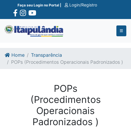
Ir para o conte�do
Ir para o fim do conte�do
Login/Registro
Faça seu Login no Portal |
Home
Transparência
POPs (Procedimentos Operacionais Padronizados )
POPs
(Procedimentos
Operacionais
Padronizados )