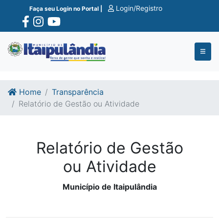
Ir para o conte�do
Ir para o fim do conte�do
Login/Registro
Faça seu Login no Portal |
Home
Transparência
Relatório de Gestão ou Atividade
Relatório de Gestão
ou Atividade
Município de Itaipulândia