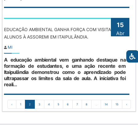
15
EDUCAÇÃO AMBIENTAL GANHA FORÇA COM VISITA DE
Abr
ALUNOS À ASSOREMI EM ITAIPULÂNDIA.
MI
A educação ambiental vem ganhando destaque na
formação de estudantes, e uma ação recente em
Itaipulândia demonstrou como o aprendizado pode
ultrapassar os limites da sala de aula. A iniciativa foi
reali...
‹
1
2
3
4
5
6
7
8
...
14
15
›