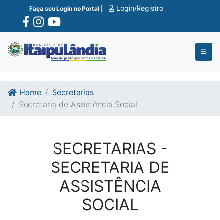
Ir para o conte�do
Ir para o fim do conte�do
Login/Registro
Faça seu Login no Portal |
Home
Secretarias
Secretaria de Assistência Social
SECRETARIAS -
SECRETARIA DE
ASSISTÊNCIA
SOCIAL