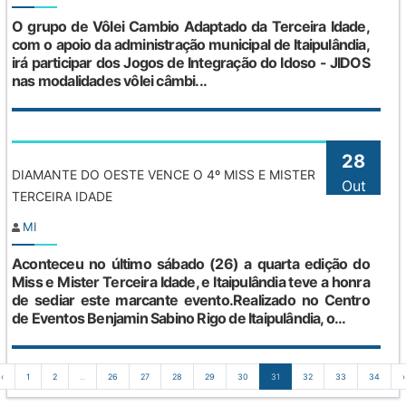
O grupo de Vôlei Cambio Adaptado da Terceira Idade,
com o apoio da administração municipal de Itaipulândia,
irá participar dos Jogos de Integração do Idoso - JIDOS
nas modalidades vôlei câmbi...
28
DIAMANTE DO OESTE VENCE O 4º MISS E MISTER
Out
TERCEIRA IDADE
MI
Aconteceu no último sábado (26) a quarta edição do
Miss e Mister Terceira Idade, e Itaipulândia teve a honra
de sediar este marcante evento.Realizado no Centro
de Eventos Benjamin Sabino Rigo de Itaipulândia, o...
‹
1
2
...
26
27
28
29
30
31
32
33
34
›