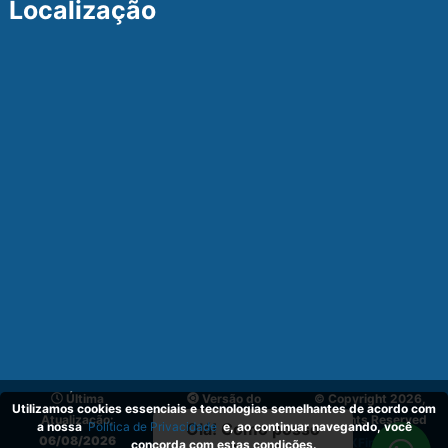
Localização
Última
Versão do
© Copyright 2026,
Utilizamos cookies essenciais e tecnologias semelhantes de acordo com
Atualização:
Sistema:
v_1.1
All Rights Reserved
a nossa
Política de Privacidade
e, ao continuar navegando, você
Olá! Como posso
06/08/2026
03.02.2024
by
XFind.inc
.
concorda com estas condições.