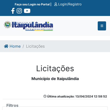
Ir para o conte�do
Ir para o fim do conte�do
Login/Registro
Faça seu Login no Portal |
Home
Licitações
Licitações
Município de Itaipulândia
Última atualização: 13/04/2024 12:58:52
Filtros