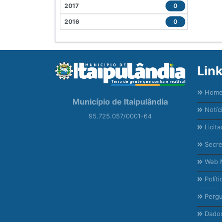
2017
0
2016
0
Lin
Hom
Município de Itaipulândia
Notíc
95.725.057/0001-64
Licita
Secre
Web M
Políti
Pergu
Dados