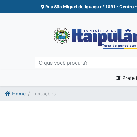
Ir para o conte�do
Ir para o fim do conte�do
Rua São Miguel do Iguaçu n° 1891 - Centro -
Prefei
Home
Licitações