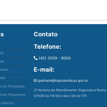
ks
Contato
e
Telefone:
ias
(45) 3559 - 8000
ção
E-mail:
tarias
ail
gabinete@itaipulandia.pr.gov.br
ca de Privacidade
Horário de Atendimento: Segunda à Sexta-f
ntas Frequentes
07h30 às 11h30 e das 13h às 17h
 Abertos