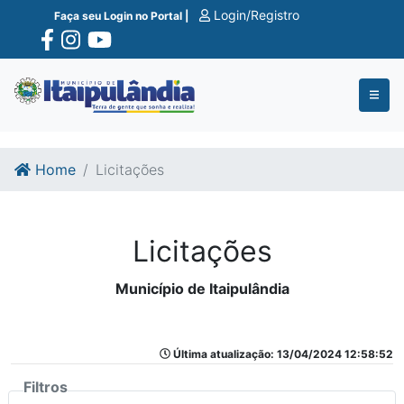
Ir para o conte�do
Ir para o fim do conte�do
Login/Registro
Faça seu Login no Portal |
Home
Licitações
Licitações
Município de Itaipulândia
Última atualização: 13/04/2024 12:58:52
Filtros