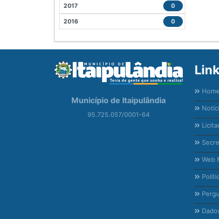
2017
0
2016
0
Lin
Hom
Município de Itaipulândia
Notíc
95.725.057/0001-64
Licita
Secre
Web M
Políti
Pergu
Dados