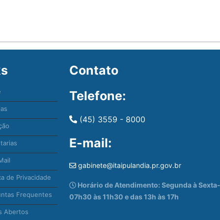
ks
Contato
e
Telefone:
ias
(45) 3559 - 8000
ção
E-mail:
tarias
ail
gabinete@itaipulandia.pr.gov.br
ca de Privacidade
Horário de Atendimento: Segunda à Sexta-f
ntas Frequentes
07h30 às 11h30 e das 13h às 17h
 Abertos