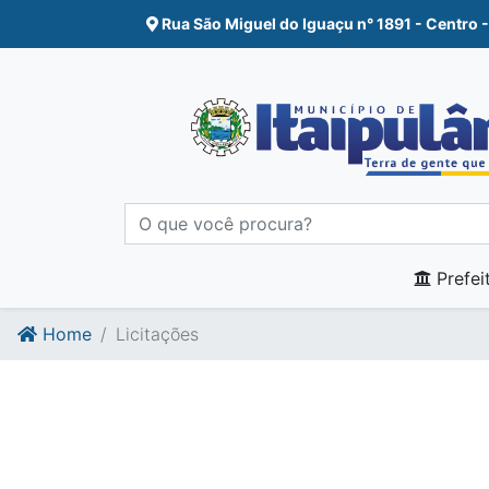
Ir para o conte�do
Ir para o fim do conte�do
Rua São Miguel do Iguaçu n° 1891 - Centro -
Prefei
Home
Licitações