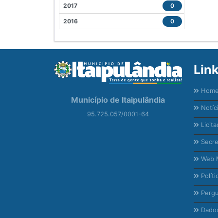
2017
0
2016
0
Lin
Hom
Município de Itaipulândia
Notíc
95.725.057/0001-64
Licita
Secre
Web M
Políti
Pergu
Dados