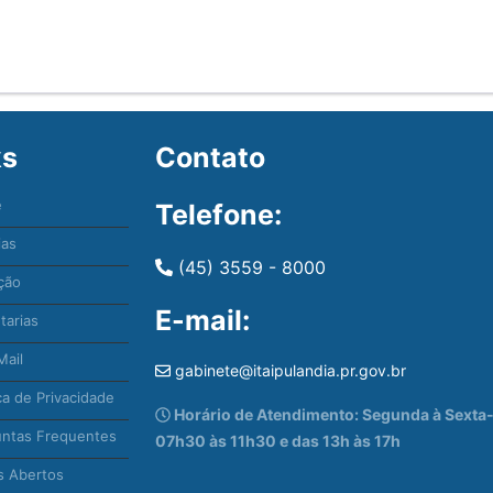
ks
Contato
e
Telefone:
ias
(45) 3559 - 8000
ção
E-mail:
tarias
ail
gabinete@itaipulandia.pr.gov.br
ca de Privacidade
Horário de Atendimento: Segunda à Sexta-f
ntas Frequentes
07h30 às 11h30 e das 13h às 17h
 Abertos