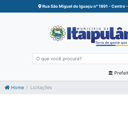
Ir para o conte�do
Ir para o fim do conte�do
Rua São Miguel do Iguaçu n° 1891 - Centro -
Prefei
Home
Licitações