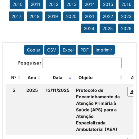
2010
2011
2012
2013
2014
2015
2016
2017
2018
2019
2020
2021
2022
2023
2024
2025
2026
Copiar
CSV
Excel
PDF
Imprimir
Pesquisar
Nº
Ano
Data
Objeto
Açõ
5
2025
13/11/2025
Protocolo de
Encaminhamento da
Atenção Primária à
Saúde (APS) para a
Atenção
Especializada
Ambulatorial (AEA)