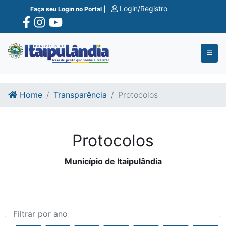
Ir para o conte�do
Ir para o fim do conte�do
Login/Registro
Faça seu Login no Portal |
Home
Transparência
Protocolos
Protocolos
Município de Itaipulândia
Filtrar por ano