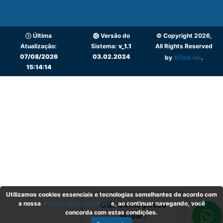
Última
Versão do
© Copyright 2026,
Atualização:
Sistema:
v_1.1
All Rights Reserved
07/08/2026
03.02.2024
by
XFind.inc
.
15:14:14
Utilizamos cookies essenciais e tecnologias semelhantes de acordo com
a nossa
Política de Privacidade
e, ao continuar navegando, você
Olá! Como posso
concorda com estas condições.
ajudar?