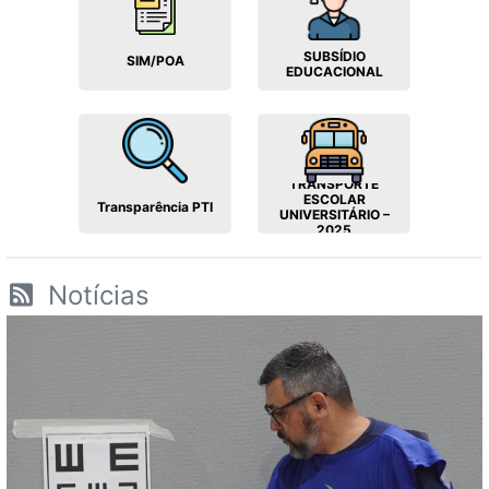
SUBSÍDIO
SIM/POA
EDUCACIONAL
TRANSPORTE
ESCOLAR
Transparência PTI
UNIVERSITÁRIO –
2025
Notícias