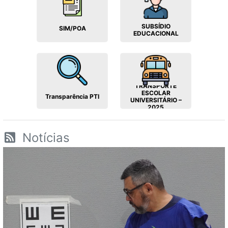
SUBSÍDIO
SIM/POA
EDUCACIONAL
TRANSPORTE
ESCOLAR
Transparência PTI
UNIVERSITÁRIO –
2025
Notícias