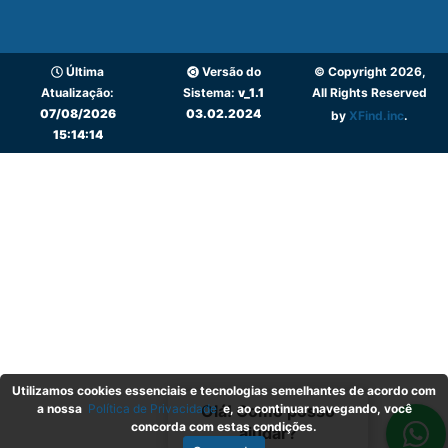
Última
Versão do
© Copyright 2026,
Atualização:
Sistema:
v_1.1
All Rights Reserved
07/08/2026
03.02.2024
by
XFind.inc
.
15:14:14
Utilizamos cookies essenciais e tecnologias semelhantes de acordo com
a nossa
Política de Privacidade
e, ao continuar navegando, você
Olá! Como posso
concorda com estas condições.
ajudar?